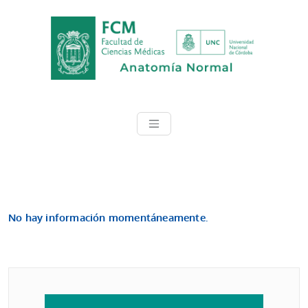
Saltar
al
contenido
ANATOMÍA NOR
ANATOMÍA NORMAL | F.C.M. |
U.N.C.
No hay información momentáneamente.