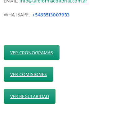
EMAIL:
info@lareformaeditorial.com.ar
WHATSAPP:
+5493513007933
VER CRONOGRAMAS
VER COMISIONES
VER REGULARIDAD